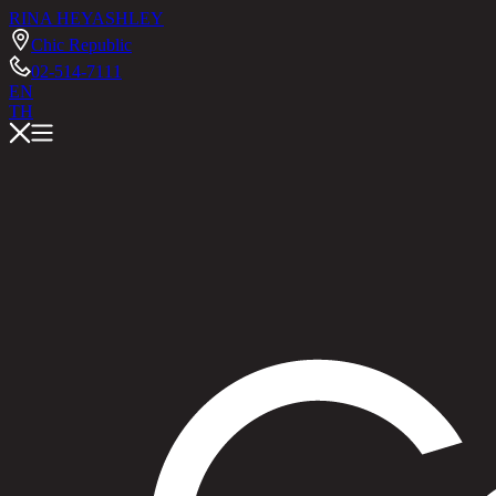
RINA HEY
ASHLEY
Chic Republic
02-514-7111
EN
TH