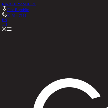
RINA HEY
ASHLEY
Chic Republic
02-514-7111
EN
TH