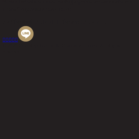
90 ซอยโยธินพัฒนา ถนนประดิษฐ์มนูธรรม แขวงคลองจั่น เขต
บางกะปิ กรุงเทพมหานคร 10240
เบอร์โทรศัพท์
02-514-7111 |
โทรสาร
02-514-7115





© 2020 Chic Republic Public Company Limited. All Rights
Reserved.