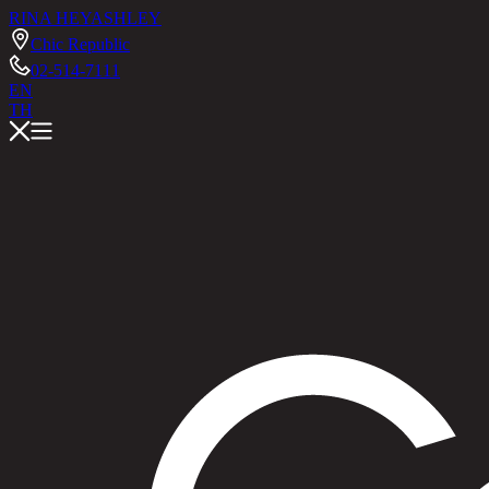
RINA HEY
ASHLEY
Chic Republic
02-514-7111
EN
TH