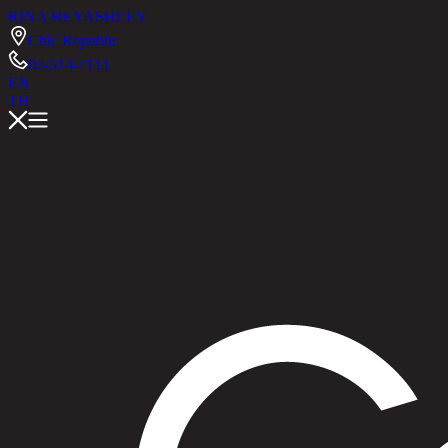
RINA HEY
ASHLEY
Chic Republic
02-514-7111
EN
TH