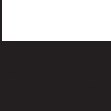
ถาดรูปวงกลมสีเทาลายหินอ่อน (ใหญ่)
code 13-02-067-000278
วัสดุหลัก:
Ceramic
สี:
Grey
คำบรรยาย:
not real marble The pattern of each product will not be
the same.
การดูแลผลิตภัณฑ์:
Beware of sharp objects and heat.
ประเภทผลิตภัณฑ์:
Tray
ขนาดโดยรวม กxยxส (ซม.):
30 cm x 30 cm x 2 cm