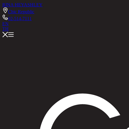
RINA HEY
ASHLEY
Chic Republic
02-514-7111
EN
TH