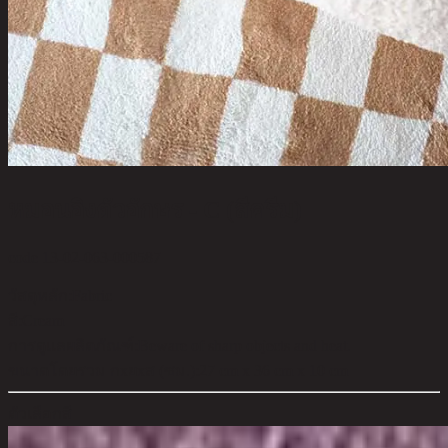
หมอนอิงตัวอักษร - C (สีครีม)
code 13-02-063-000587
วัสดุหลัก:
Fabric
สี:
Cream
การดูแลผลิตภัณฑ์:
Beware of sharp objects and heat.
ขนาดโดยรวม กxยxส (ซม.):
27 cm x 36 cm x 10 cm
ตัวเลือกสี