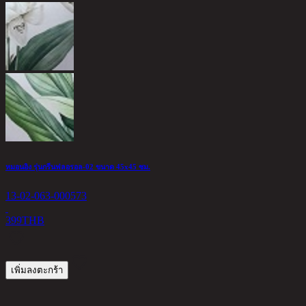
หมอนอิง รุ่นกรีนฟลอรอล-02 ขนาด 45x45 ซม.
J
13-02-063-000573
1
399
THB
3
เพิ่มลงตะกร้า