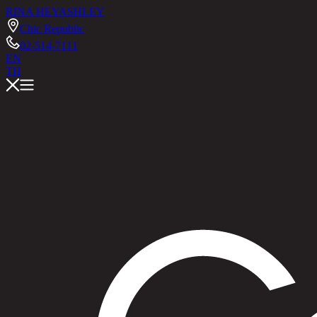
RINA HEY
ASHLEY
Chic Republic
02-514-7111
EN
TH