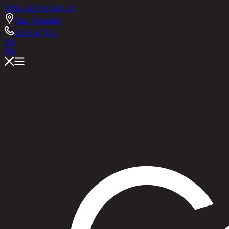
RINA HEY
ASHLEY
Chic Republic
02-514-7111
EN
TH