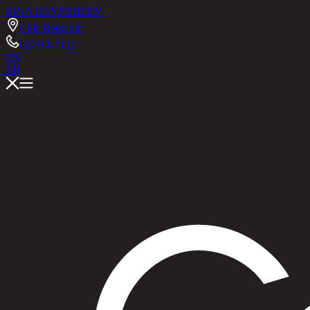
RINA HEY
ASHLEY
Chic Republic
02-514-7111
EN
TH