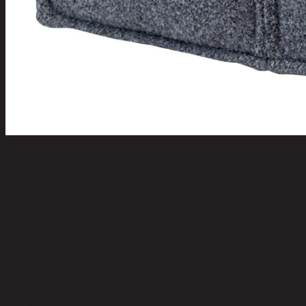
COVETA/4,โซฟา 4 ที่นั่ง
code 11-01-027-002723
วัสดุหุ้มเบาะ:
100% Polyester
สีเบาะ:
Grey
วัสดุของขา:
Birch Wood
สีของขา:
Dark Brown
วัสดุของตัวเบาะ:
Foam and Polyester Fiber