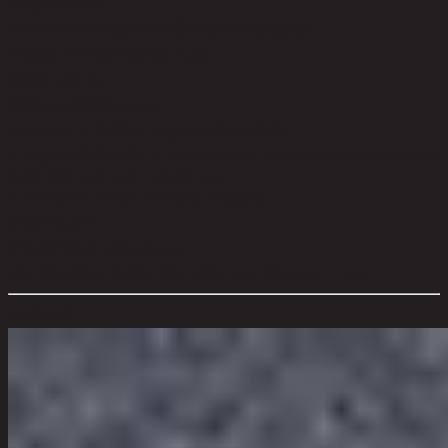
วัสดุที่นั่ง:
Foam
ความสามารถในการรับน้ำหนัก (กก.):
400.00
วัสดุของโครงสร้างที่นั่ง:
Foam
มีหมอนให้:
No
วัสดุของพนักพิง:
Foam
ความสูงจากพื้นถึงเบาะสูงสุด (ซม.):
40.00
การดูแลผลิตภัณฑ์:
The product care of the sofa is spot clean with a
damp cloth and water soluble soap.
การประกอบ:
Partial Assembly Required
สไตล์:
Modern
ประเภทห้อง:
Living Room
ขนาดโดยรวม กxยxส (ซม.):
286 cm x 103 cm x 72 cm
ตัวเลือกสี