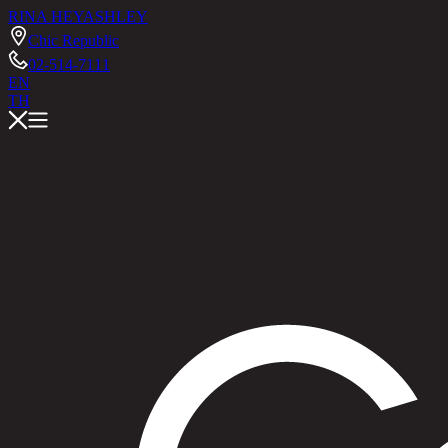
RINA HEY
ASHLEY
Chic Republic
02-514-7111
EN
TH