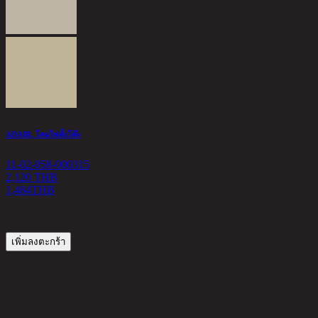
V
1
9
ADAIR, โคมไฟตั้งโต๊ะ
11-02-058-000315
2,120 THB
1,484
THB
เพิ่มลงตะกร้า