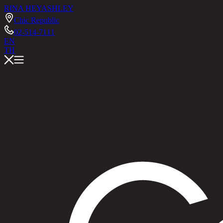
RINA HEY
ASHLEY
Chic Republic
02-514-7111
EN
TH