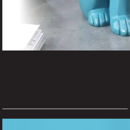
สุนัขฟ้าถาดหน้ายาว
code 13-02-046-001048
วัสดุหลัก:
Resin
สี:
Blue
ขนาดโดยรวม กxยxส (ซม.):
50 cm x 44 cm x 70 cm
ตัวเลือกสี