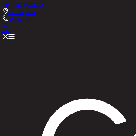
RINA HEY
ASHLEY
Chic Republic
02-514-7111
EN
TH