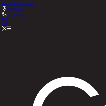
RINA HEY
ASHLEY
Chic Republic
02-514-7111
EN
TH