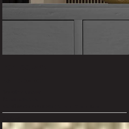
BONI/36,แจกัน
code 11-02-068-000110
วัสดุหลัก:
Aluminium
สี:
Champagne Gold
ขนาดโดยรวม กxยxส (ซม.):
37 cm x 10 cm x 36 cm
ตัวเลือกสี