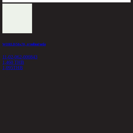
WORLD/50x70, ภาพติดฝาผนัง
11-02-062-000843
1,460 THB
1,095
THB
A
1
6