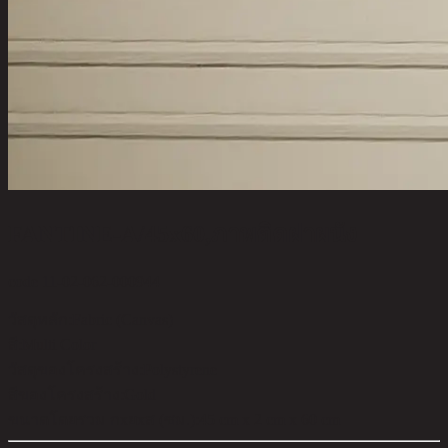
FANTINE-A/45x60,ภาพติดฝาผนัง
code 11-02-062-000944
วัสดุหลัก:
Fabric (Canvas)
สี:
Multi Color
วัสดุของโครงสร้าง:
Polystyrene
สีของโครงสร้าง:
Gold
ขนาดโดยรวม กxยxส (ซม.):
45 cm x 2 cm x 60 cm