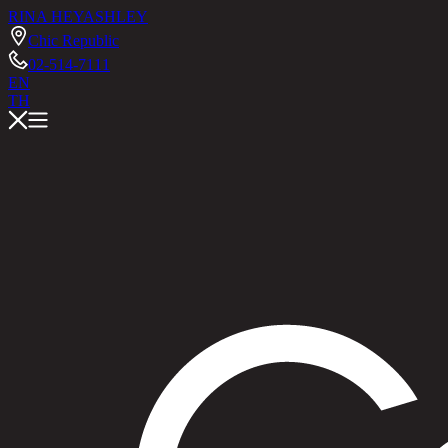
RINA HEY
ASHLEY
Chic Republic
02-514-7111
EN
TH