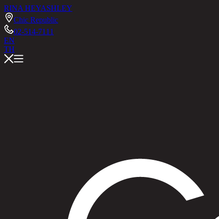
RINA HEY
ASHLEY
Chic Republic
02-514-7111
EN
TH