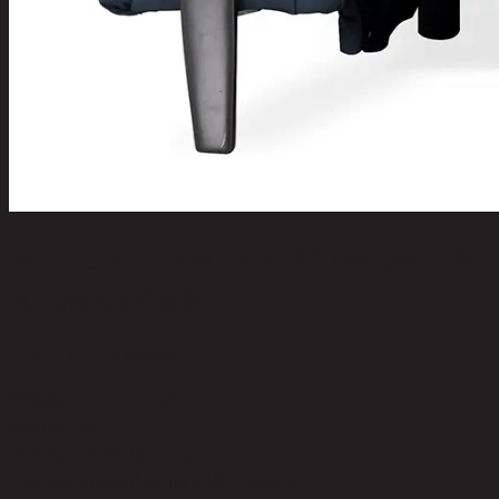
WILLOW/2RRM,โซฟาปรับเอนนอน 2 ที่
นั่ง/ปรับด้วยไฟฟ้า
code 11-01-023-000349
วัสดุหุ้มเบาะ:
Half Leather
สีเบาะ:
Grey
ฟังก์ชั่นการปรับเอน:
Power
จำนวนตำแหน่งที่ปรับเอนได้:
1-Position