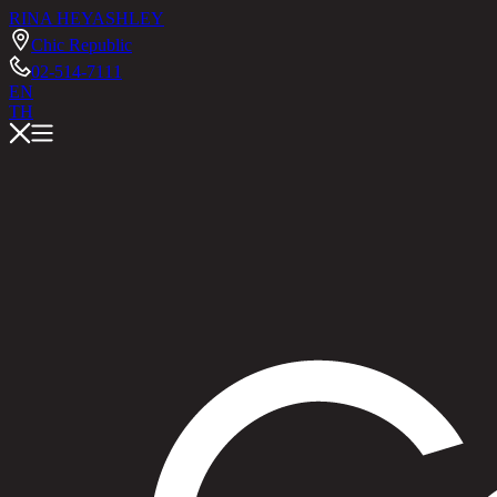
RINA HEY
ASHLEY
Chic Republic
02-514-7111
EN
TH