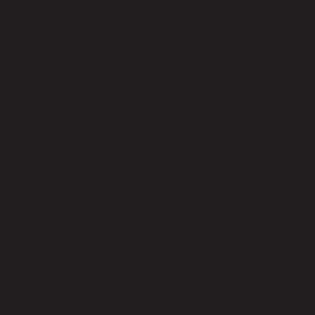
วัสดุของขา:
Steel
สีของขา:
Black Titanium
วัสดุของโครงสร้าง:
Steel
ประเภทกลไก:
motion
ที่เสียบ USB:
Yes
วัสดุที่นั่ง:
Foam
ความสามารถในการรับน้ำหนัก (กก.):
300.00
ความยาวเมื่อปรับเอนสูงสุด (ซม.):
150.00
วัสดุของโครงสร้างที่นั่ง:
Sinuous Spring
มีหมอนให้:
No
วัสดุของพนักพิง:
Foam
ความสูงจากพื้นถึงเบาะต่ำสุด (ซม.):
46.00
การดูแลผลิตภัณฑ์:
Spot clean with a damp cloth and water soluble
soap.
การประกอบ:
Partial Assembly Required
สไตล์:
Modern
ประเภทห้อง:
Living Room
ขนาดโดยรวม กxยxส (ซม.):
203 cm x 101 cm x 96 cm