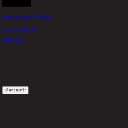
MODEL DV.2500164, โคมไฟตั้งโต๊ะ
โ
13-02-058-000093
1
4,900
THB
2
เพิ่มลงตะกร้า