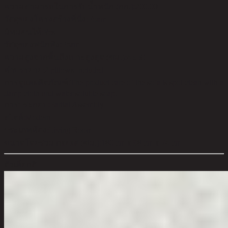
ความสามารถในการรับน้ำหนัก (กก.):
200.00
วัสดุของโครงสร้างที่นั่ง:
Foam
มีหมอนให้:
Yes
วัสดุของพนักพิง:
Foam
ความสูงจากพื้นถึงเบาะสูงสุด (ซม.):
45.50
คำบรรยาย:
2 pillows Included
การดูแลผลิตภัณฑ์:
The product care of the sofa is spot clean with a
damp cloth and water soluble soap.
การประกอบ:
Partial Assembly
สไตล์:
Modern
ประเภทห้อง:
Living Room
ขนาดโดยรวม กxยxส (ซม.):
180 cm x 98 cm x 74 cm
ตัวเลือกสี