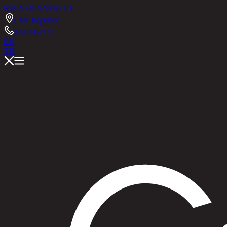
RINA HEY
ASHLEY
Chic Republic
02-514-7111
EN
TH