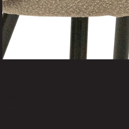
MESA,เก้าอี้รับประทานอาหาร
code 11-01-010-000706
วัสดุหลัก:
100% Polyester
สี:
Light Brown
วัสดุของขา:
Steel
สีของขา:
Black
วัสดุของตัวเบาะ:
Foam