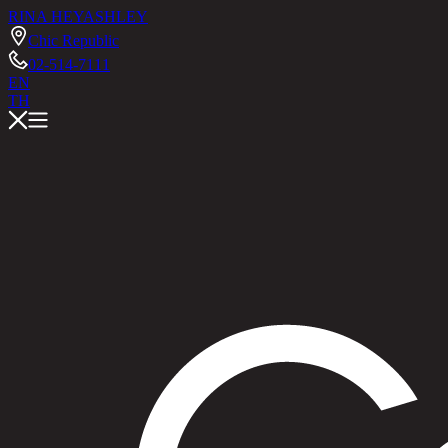
RINA HEY
ASHLEY
Chic Republic
02-514-7111
EN
TH