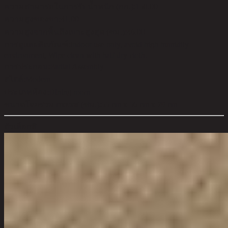
ความสามารถในการรับน้ำหนัก (กก.):
150.00
ความสูงของขา:
41.00
ความสูงจากพื้นถึงเบาะสูงสุด (ซม.):
46.00
การดูแลผลิตภัณฑ์:
Indoor use only, avoid high humidity
environment, Wipe clean with half dry cloth.
การประกอบ:
Partial Assembly
สไตล์:
Modern
ประเภทห้อง:
Dining room
ขนาดโดยรวม กxยxส (ซม.):
55 cm x 56 cm x 79 cm
ตัวเลือกสี