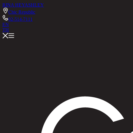
RINA HEY
ASHLEY
Chic Republic
02-514-7111
EN
TH