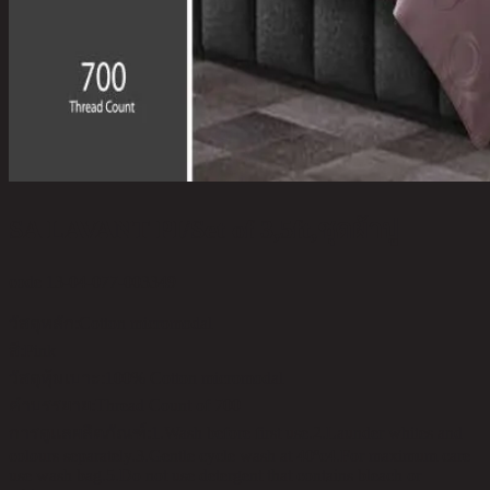
SA LAVANT PI/Set of 3,5ft,ชุดผ้าปู
code 13-04-077-003349
วัสดุหลัก:
Cotton micromodal
สี:
Pink
วัสดุหุ้มเบาะ:
100% Cotton micromodal
คำบรรยาย:
Thread Count of 700
การดูแลผลิตภัณฑ์:
1.Wash before first use.2.Launder whites and
colours separately.3.Gentle cycle wash at 40ºc4.For maximum care
use wash bag.5.Do not use detergent that contains bleach or