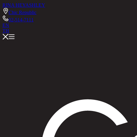
RINA HEY
ASHLEY
Chic Republic
02-514-7111
EN
TH