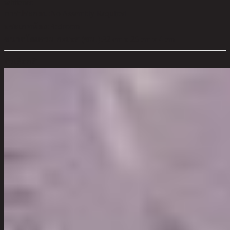
whitener.
การประกอบ:
No Assembly Required
ประเภทห้อง:
Bedroom
ขนาดโดยรวม กxยxส (ซม.):
32 cm x 26 cm x 4 cm
ตัวเลือกสี