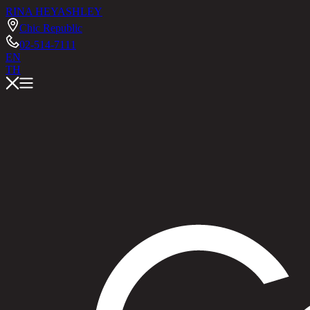
RINA HEY
ASHLEY
Chic Republic
02-514-7111
EN
TH