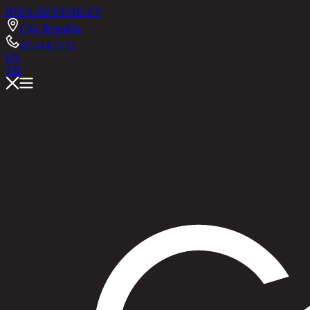
RINA HEY
ASHLEY
Chic Republic
02-514-7111
EN
TH