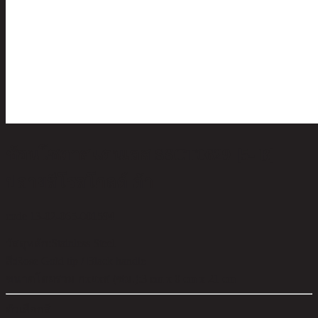
ช้อนโซดาสแตนเลส SSCT0629 [5- B]
ปลายสีโรสโกลด์ ด้า
code 13-02-065-001594
วัสดุหลัก:
Stainless Steel
สี:
Rose Gold tip / Black handle
ขนาดโดยรวม กxยxส (ซม.):
3 cm x 0 cm x 21 cm
ตัวเลือกสี