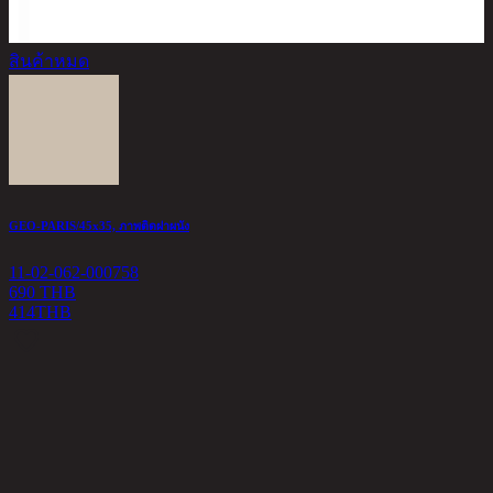
สินค้าหมด
GEO-PARIS/45x35, ภาพติดฝาผนัง
11-02-062-000758
690 THB
414
THB
P
1