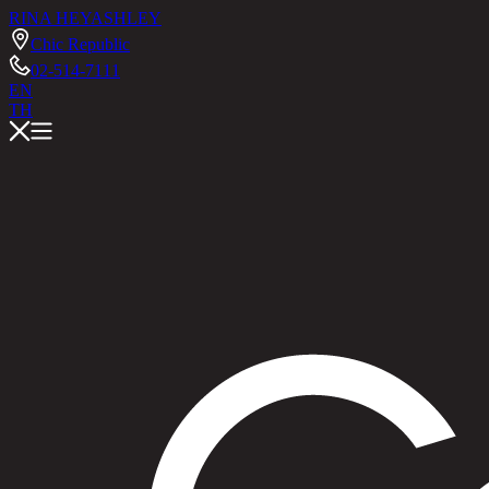
RINA HEY
ASHLEY
Chic Republic
02-514-7111
EN
TH