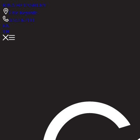
RINA HEY
ASHLEY
Chic Republic
02-514-7111
EN
TH