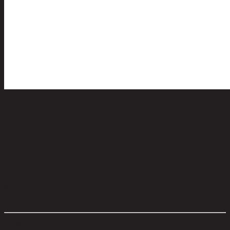
ช้อนหวานสแตนเลส SSCT0640 [5- B]
ปลายสีโรสโกลด์ ด้า
code 13-02-065-001585
วัสดุหลัก:
Stainless Steel
สี:
Rose Gold tip / Black handle
ขนาดโดยรวม กxยxส (ซม.):
3 cm x 0 cm x 18 cm
ตัวเลือกสี