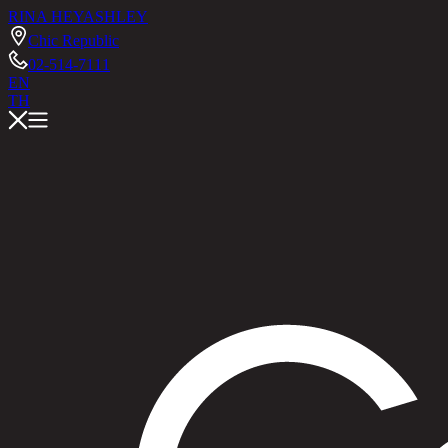
RINA HEY
ASHLEY
Chic Republic
02-514-7111
EN
TH