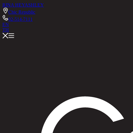
RINA HEY
ASHLEY
Chic Republic
02-514-7111
EN
TH