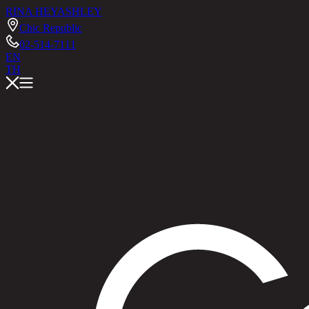
RINA HEY
ASHLEY
Chic Republic
02-514-7111
EN
TH