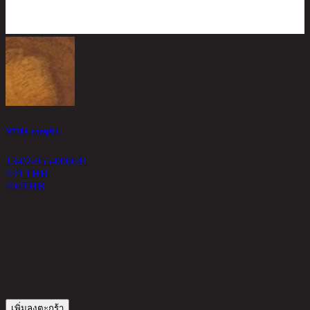
NT389 ถาดซูชิ L
13-02-055-000641
449 THB
404
THB
ห
1
3
เพิ่มลงตะกร้า