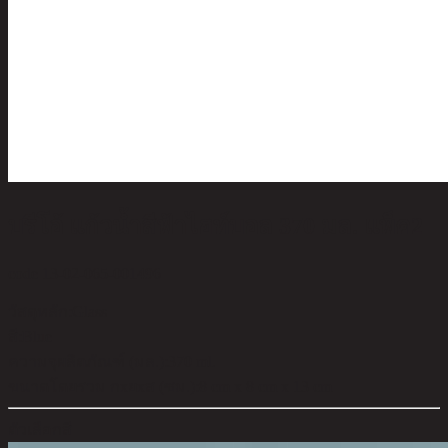
บรีโอ้ แก้วน้ำสีฟ้าไฮท์บอล 370 มล. แพ็ค2
code 13-02-065-001496
วัสดุหลัก:
Glass
สี:
Blue
ความจุผลิตภัณฑ์ (มล.):
370 ml.
ขนาดโดยรวม กxยxส (ซม.):
8 cm x 8 cm x 13 cm
ตัวเลือกสี