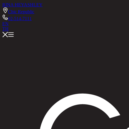
RINA HEY
ASHLEY
Chic Republic
02-514-7111
EN
TH