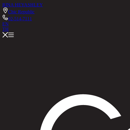
RINA HEY
ASHLEY
Chic Republic
02-514-7111
EN
TH