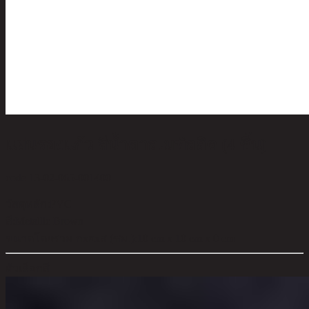
แผ่นรองแก้ว สีน้ำตาลเมทัลลิค (4 ชิ้น)
code 13-02-065-001400
วัสดุหลัก:
PVC
สี:
Metallic Brown
ขนาดโดยรวม กxยxส (ซม.):
10 cm x 10 cm x 0 cm
ตัวเลือกสี