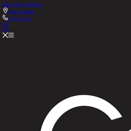
RINA HEY
ASHLEY
Chic Republic
02-514-7111
EN
TH