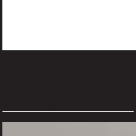
ลาเวนเดอร์ ส้อมรับประทานของหวาน
code 13-02-065-000032
วัสดุหลัก:
Stainless Steel
สี:
Silver
ขนาดโดยรวม กxยxส (ซม.):
1 cm x 0 cm x 17 cm
ตัวเลือกสี