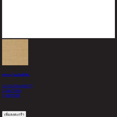
MONA, โคมไฟตั้งโต๊ะ
H
11-02-058-000377
1
2,840 THB
1
1,988
THB
8
เพิ่มลงตะกร้า