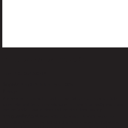
THROW-08/40x40,หมอนอิง
code 13-02-063-000718
วัสดุหลัก:
Acrylic Solution Dyed 100%
สี:
Beige
คำบรรยาย:
Products for outdoor use, fabric color does not fade,
water retardant fabric prevents water droplets from easily absorbing
into the fabric. Easy to clean and the cloth dries quickly
การดูแลผลิตภัณฑ์:
Wash with cold water. Or warm water not
exceeding 30°C can use laundry detergent to wash normal stains.
And use bleach for stubborn stains. To remove dirt Do not tumble