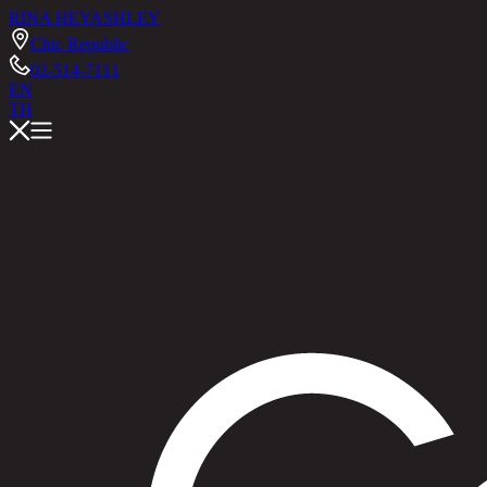
RINA HEY
ASHLEY
Chic Republic
02-514-7111
EN
TH