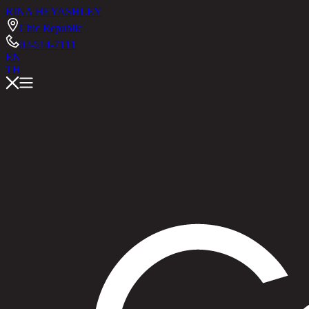
RINA HEY
ASHLEY
Chic Republic
02-514-7111
EN
TH