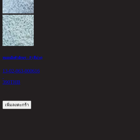
ห
1
6
หมอนอิงตัวอักษร - P (สีม่วง)
13-02-063-000616
390
THB
เพิ่มลงตะกร้า