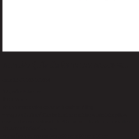
หมอนอิง รุ่นโธมัส สีขาวนวล /60x60 ซม.
code 13-02-063-000664
วัสดุหลัก:
Polyester
สี:
Off White
คำบรรยาย:
cushion cover with cushion filling
การดูแลผลิตภัณฑ์:
Can be hand or machine washed/the pillow
case can be removed/washable/Do not use bleach or fabric softener.
ประเภทผลิตภัณฑ์:
cushion
ขนาดโดยรวม กxยxส (ซม.):
60 cm x 60 cm x 10 cm