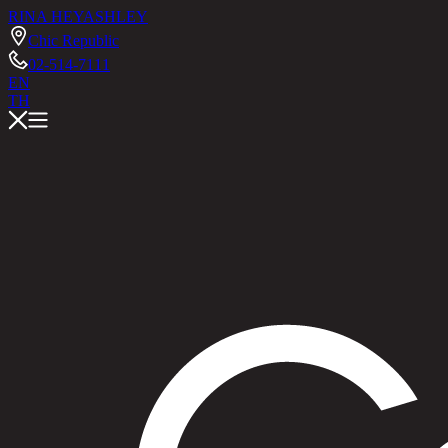
RINA HEY
ASHLEY
Chic Republic
02-514-7111
EN
TH