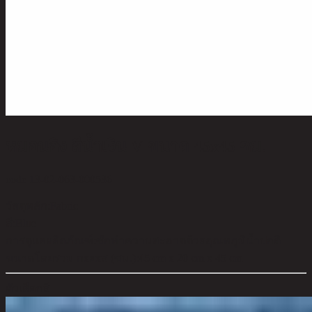
หมอนอิง สีน้ำเงิน V ขนาด 45x45 ซม.
code 13-02-063-000536
วัสดุหลัก:
Fabric
สี:
Blue
การดูแลผลิตภัณฑ์:
ซักทำความสะอาดด้วยอุณหภูมิน้ำปกติ
ขนาดโดยรวม กxยxส (ซม.):
45 cm x 20 cm x 45 cm
ตัวเลือกสี