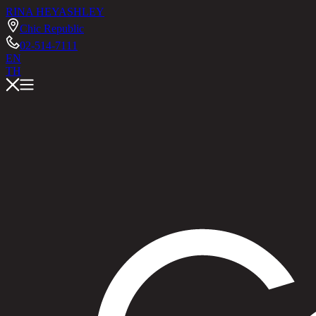
RINA HEY
ASHLEY
Chic Republic
02-514-7111
EN
TH