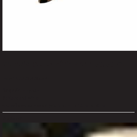
หมอนอิง รุ่นเบเกอร์ ดำ ขนาด 50x50 ซม.
code 13-02-063-000435
วัสดุหลัก:
Polyester
สี:
Black and White
ขนาดโดยรวม กxยxส (ซม.):
50 cm x 10 cm x 50 cm
ตัวเลือกสี