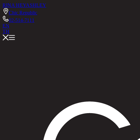
RINA HEY
ASHLEY
Chic Republic
02-514-7111
EN
TH