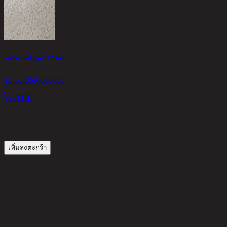
แจกันสามชั้น สูง 21.5 ซม.
G
13-02-068-000630
1
990
THB
2
เพิ่มลงตะกร้า