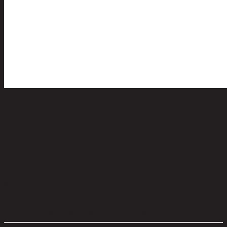
DCA4CSW-4INPO-0N19 ที่นอนสุนัขและ
แมว ขนาดเล็ก
code 13-02-060-000005
วัสดุหลัก:
Synthetic rattan (plastic)
สี:
Natural Brown
คำบรรยาย:
Include Dog Mattress
ขนาดโดยรวม กxยxส (ซม.):
28 cm x 44 cm x 39 cm