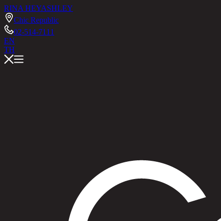
RINA HEY
ASHLEY
Chic Republic
02-514-7111
EN
TH