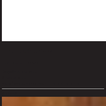
NT391 บอร์ดเบสิค M
code 13-02-055-000643
วัสดุหลัก:
Acacia Wood
สี:
Natural Wood
ขนาดโดยรวม กxยxส (ซม.):
15 cm x 30 cm x 2 cm
ตัวเลือกสี