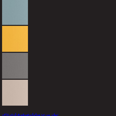
แ
1
1
บรีโอ้ แก้วน้ำสีเหลืองดับเบิ้ลร็อค 345 มล. แพ็ค2