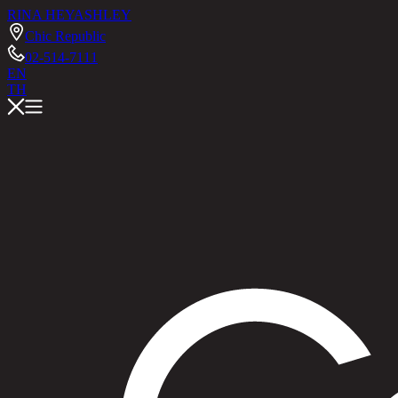
RINA HEY
ASHLEY
Chic Republic
02-514-7111
EN
TH