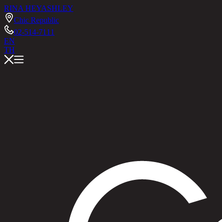
RINA HEY
ASHLEY
Chic Republic
02-514-7111
EN
TH