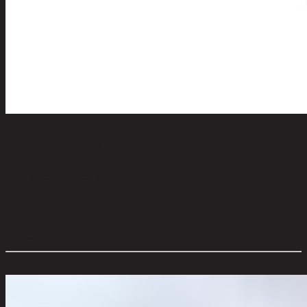
ดอกไม้ประดิษฐ์ ฟาแลนด์ 2 ช่อ(ขาว)
code 13-02-053-001415
วัสดุหลัก:
Fabric
สี:
White
ขนาดโดยรวม กxยxส (ซม.):
17 cm x 47 cm x 70 cm
ตัวเลือกสี