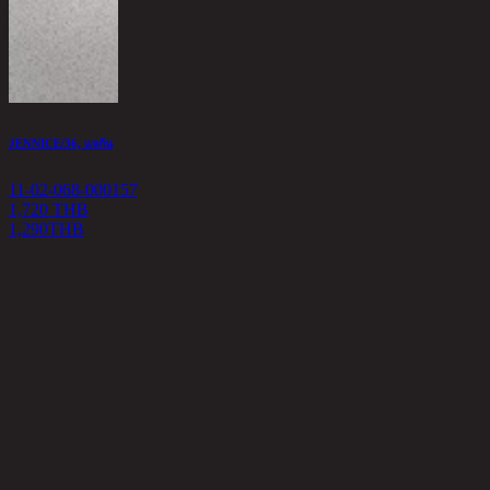
JENNICE/36, แจกัน
M
11-02-068-000157
1
1,720 THB
1,290
THB
4