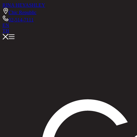
RINA HEY
ASHLEY
Chic Republic
02-514-7111
EN
TH