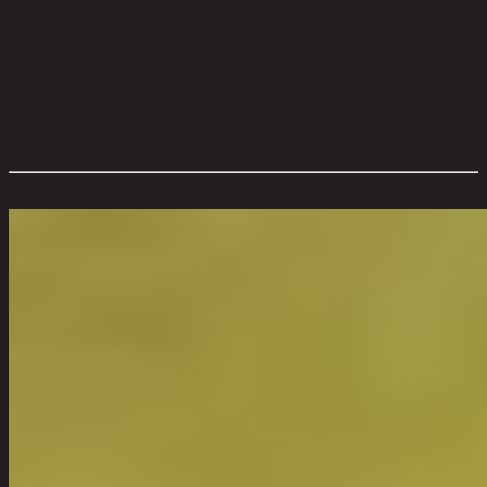
แรงดันไฟฟ้า (โวลต์):
220-240V
มีสวิทช์ให้:
YES
สีของสาย:
Black
ความยาวของสาย:
2.80
ระดับการปรับความเร็วของพัดลม:
3
ขนาดโดยรวม กxยxส (ซม.):
33 cm x 26 cm x 41 cm
ตัวเลือกสี