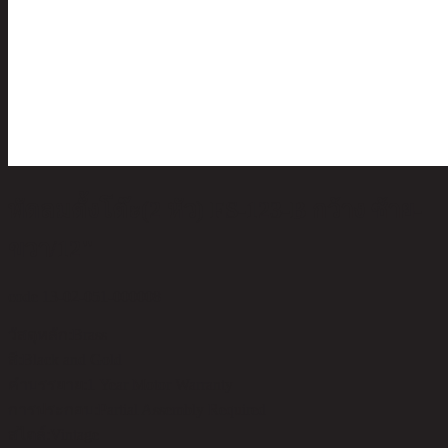
พัดลมตั้งโต๊ะ(2 หัว) FS-123-B กว้าง ซ้าย-
ขวา/12"
code 13-02-051-000008
วัสดุหลัก:
Brass
สี:
Black and Gold
คำบรรยาย:
1 Year Motor Warranty
การประกอบ:
Partial Assembly Required
สไตล์:
Vintage