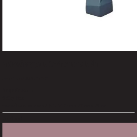
กล่องทิชชู่รูปสุนัขตัวกลาง สีฟ้า
code 13-02-046-000671
วัสดุหลัก:
Resin
สี:
Sky blue
ขนาดโดยรวม กxยxส (ซม.):
17 cm x 27 cm x 28 cm
ตัวเลือกสี