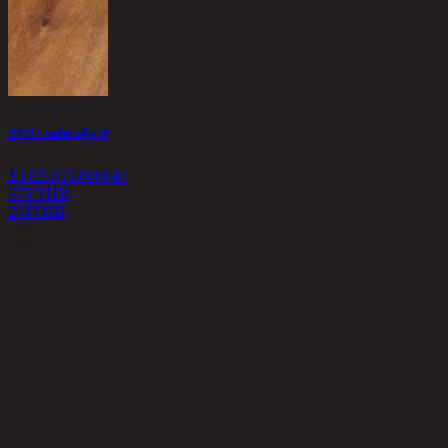
NT391 บอร์ดเบสิค M
13-02-055-000643
279 THB
251
THB
M
1
1