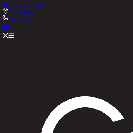
RINA HEY
ASHLEY
Chic Republic
02-514-7111
EN
TH