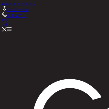
RINA HEY
ASHLEY
Chic Republic
02-514-7111
EN
TH