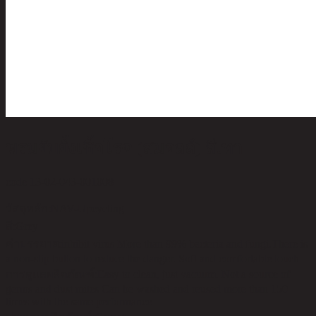
พรมยับยั้งเชื้อโรค (สมอลล์) สีเทา
code 13-02-043-001008
วัสดุหลัก:
NAV-Upcycling
สี:
Grey
คำบรรยาย:
inhibit virus More than 99% bacteria and fungi.There is
a non-slip button to reduce the danger. Soft and comfortable touch
การดูแลผลิตภัณฑ์:
Easy to clean, just vacuum. Not a source of
germs and dust mites Can be washed and reused more than 150
times with the same performance