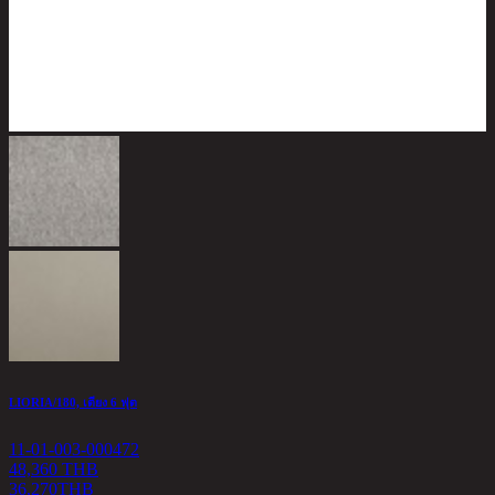
B
1
4
LIORIA/180, เตียง 6 ฟุต
11-01-003-000472
48,360 THB
36,270
THB