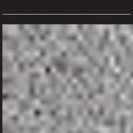
ประเภทผลิตภัณฑ์:
Carpet
ขนาดโดยรวม กxยxส (ซม.):
46 cm x 1 cm x 72 cm
ตัวเลือกสี