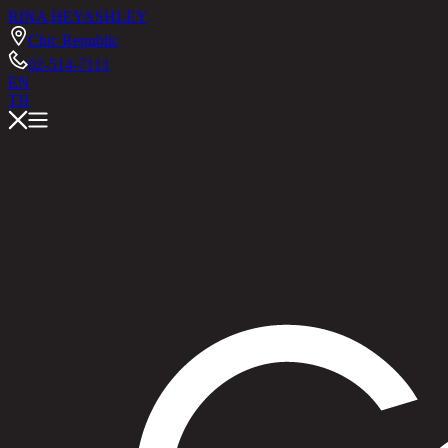
RINA HEY
ASHLEY
Chic Republic
02-514-7111
EN
TH