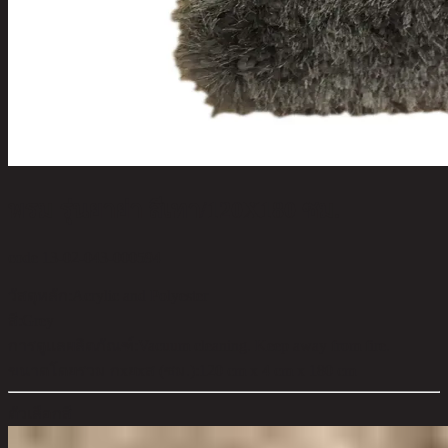
พรม รุ่นยาย่า สีเทา/120X180 ซม.
code 13-02-043-000594
วัสดุหลัก:
Acrylic and Polyester
สี:
Grey
การดูแลผลิตภัณฑ์:
Vacuum cleaning. Keep away from fire.
ขนาดโดยรวม กxยxส (ซม.):
120 cm x 4 cm x 180 cm
ตัวเลือกสี