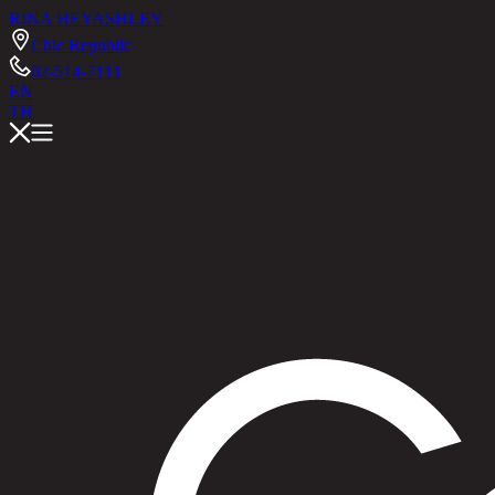
RINA HEY
ASHLEY
Chic Republic
02-514-7111
EN
TH