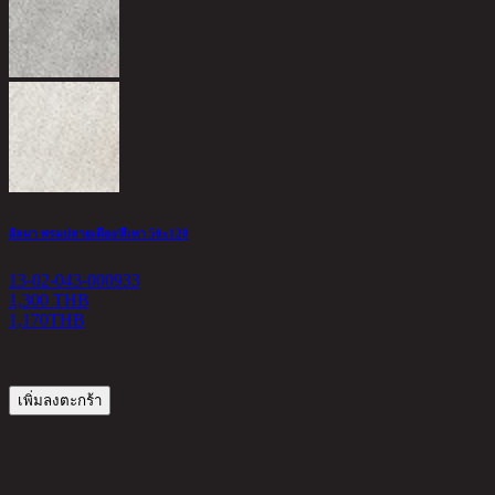
เ
1
9
อัลมา พรมปลายเตียง/สีเทา 50x120
13-02-043-000933
1,300 THB
1,170
THB
เพิ่มลงตะกร้า