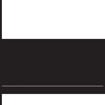
แก้วน้ำ LEXINGTON ไฮบอล 370 มล.
code 12-02-065-000037
วัสดุหลัก:
Clear Glass
สี:
Clear
ขนาดโดยรวม กxยxส (ซม.):
8 cm x 8 cm x 11 cm
ตัวเลือกสี