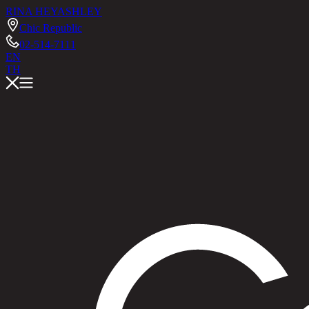
RINA HEY
ASHLEY
Chic Republic
02-514-7111
EN
TH