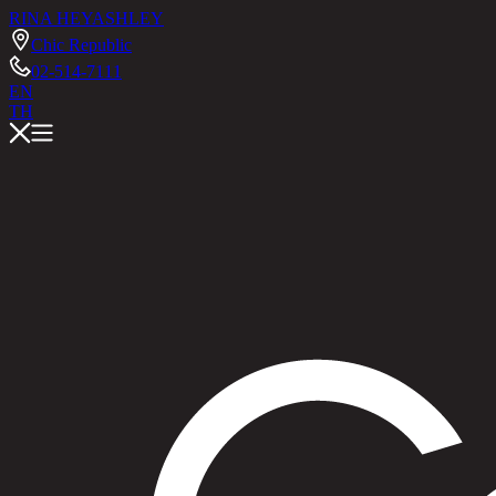
RINA HEY
ASHLEY
Chic Republic
02-514-7111
EN
TH