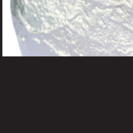
COBB,แจกัน
code 11-02-068-000170
วัสดุหลัก:
Aluminium
สี:
Nickel
คำบรรยาย:
Indoor Use Only
การดูแลผลิตภัณฑ์:
Clean with a soft, dry cloth; no harsh chemicals
or abrasive cleaning materials.
ขนาดโดยรวม กxยxส (ซม.):
22 cm x 6 cm x 20 cm