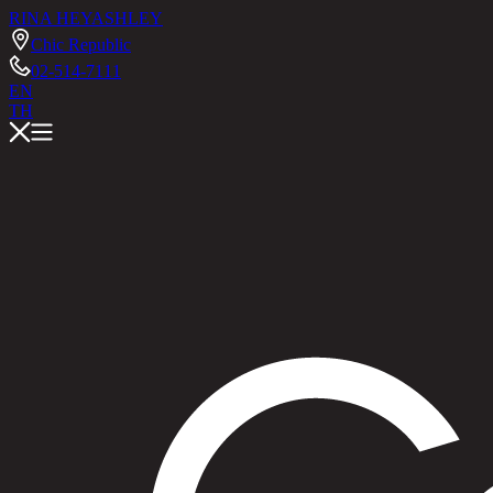
RINA HEY
ASHLEY
Chic Republic
02-514-7111
EN
TH