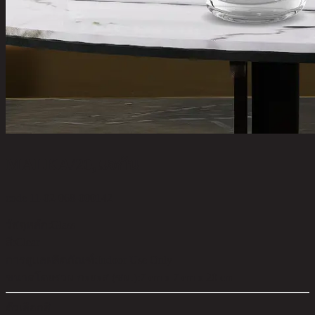
MALKA/20,แจกัน
code 11-02-068-000142
วัสดุหลัก:
Glass
สี:
Clear
การดูแลผลิตภัณฑ์:
Indoor Use Only
ขนาดโดยรวม กxยxส (ซม.):
7 cm x 7 cm x 20 cm
ตัวเลือกสี