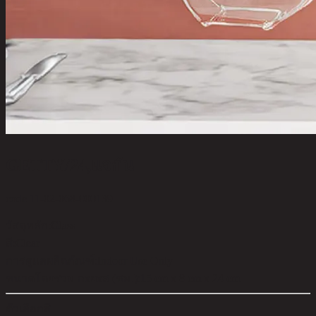
GETTY/24,แจกัน
code 11-02-068-000139
วัสดุหลัก:
Glass
สี:
Clear
การดูแลผลิตภัณฑ์:
Indoor Use Only
ขนาดโดยรวม กxยxส (ซม.):
15 cm x 8 cm x 24 cm
ตัวเลือกสี