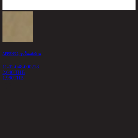
AFFEN/20, รูปปั้นแต่งบ้าน
ล
11-02-048-000218
1
2,640 THB
1,980
THB
7