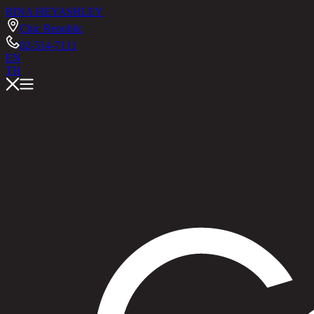
RINA HEY
ASHLEY
Chic Republic
02-514-7111
EN
TH