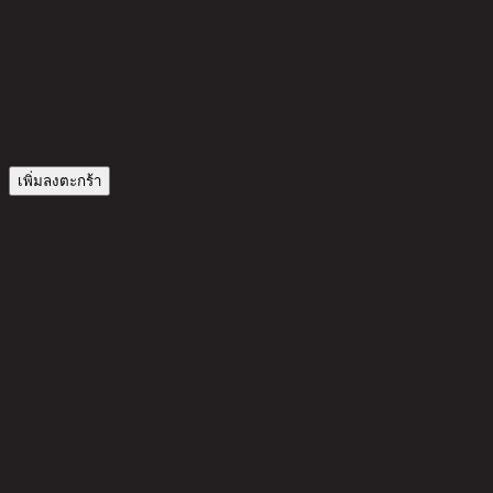
H
1
3
เพิ่มลงตะกร้า