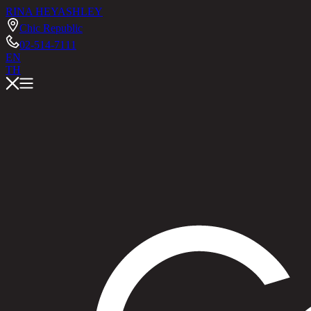
RINA HEY
ASHLEY
Chic Republic
02-514-7111
EN
TH