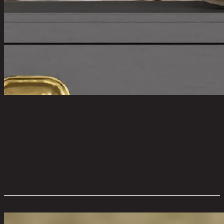
ALANNA/31,แจกัน
code 11-02-068-000117
วัสดุหลัก:
Aluminium
สี:
Champagne Gold
ขนาดโดยรวม กxยxส (ซม.):
27 cm x 6 cm x 31 cm
ตัวเลือกสี