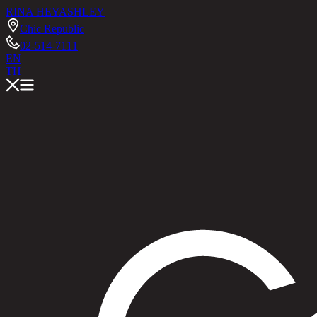
RINA HEY
ASHLEY
Chic Republic
02-514-7111
EN
TH