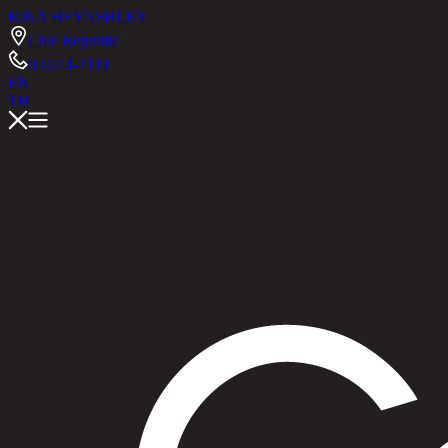
RINA HEY
ASHLEY
Chic Republic
02-514-7111
EN
TH